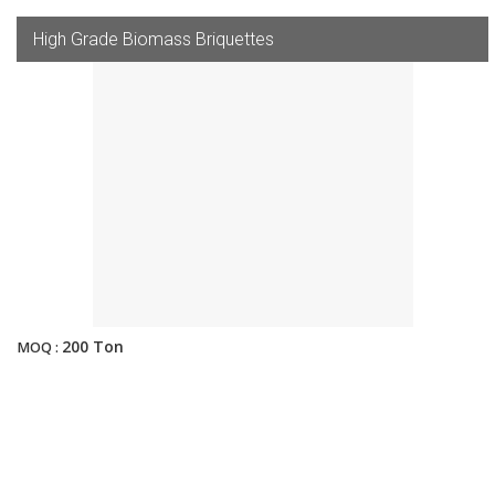
High Grade Biomass Briquettes
200 Ton
MOQ :